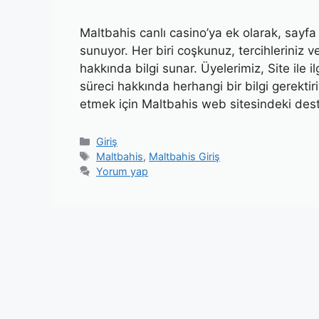
Maltbahis canlı casino’ya ek olarak, sayf
sunuyor. Her biri coşkunuz, tercihleriniz v
hakkında bilgi sunar. Üyelerimiz, Site ile il
süreci hakkında herhangi bir bilgi gerektir
etmek için Maltbahis web sitesindeki dest
Kategoriler
Giriş
Etiketler
Maltbahis
,
Maltbahis Giriş
Yorum yap