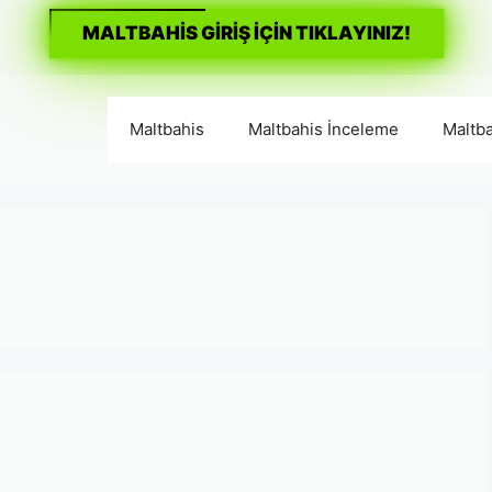
MALTBAHİS GİRİŞ İÇİN TIKLAYINIZ!
Maltbahis
Maltbahis İnceleme
Maltba