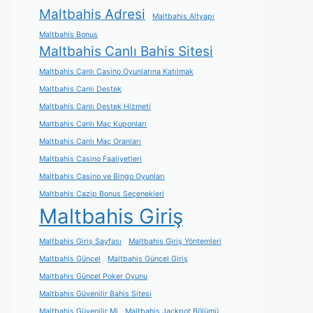
Maltbahis Adresi
Maltbahis Altyapı
Maltbahis Bonus
Maltbahis Canlı Bahis Sitesi
Maltbahis Canlı Casino Oyunlarına Katılmak
Maltbahis Canlı Destek
Maltbahis Canlı Destek Hizmeti
Maltbahis Canlı Maç Kuponları
Maltbahis Canlı Maç Oranları
Maltbahis Casino Faaliyetleri
Maltbahis Casino ve Bingo Oyunları
Maltbahis Cazip Bonus Seçenekleri
Maltbahis Giriş
Maltbahis Giriş Sayfası
Maltbahis Giriş Yöntemleri
Maltbahis Güncel
Maltbahis Güncel Giriş
Maltbahis Güncel Poker Oyunu
Maltbahis Güvenilir Bahis Sitesi
Maltbahis Güvenilir Mi
Maltbahis Jackpot Bölümü