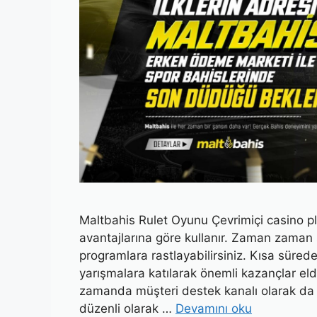
Maltbahis Rulet Oyunu Çevrimiçi casino pl
avantajlarına göre kullanır. Zaman zama
programlara rastlayabilirsiniz. Kısa sürede
yarışmalara katılarak önemli kazançlar eld
zamanda müşteri destek kanalı olarak da i
düzenli olarak …
Devamını oku