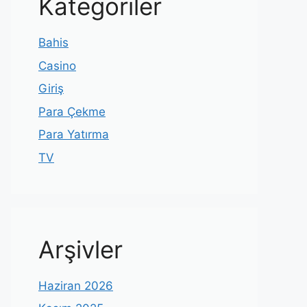
Kategoriler
Bahis
Casino
Giriş
Para Çekme
Para Yatırma
TV
Arşivler
Haziran 2026