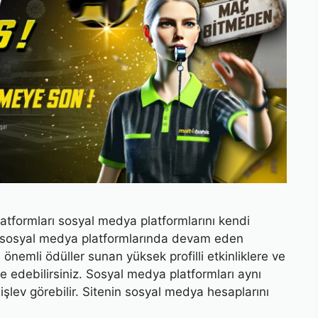
atformları sosyal medya platformlarını kendi
n sosyal medya platformlarında devam eden
 önemli ödüller sunan yüksek profilli etkinliklere ve
e edebilirsiniz. Sosyal medya platformları aynı
şlev görebilir. Sitenin sosyal medya hesaplarını