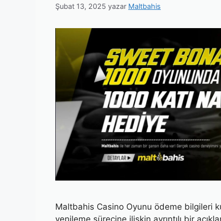
Şubat 13, 2025
yazar
Maltbahis
Maltbahis Casino Oyunu ödeme bilgileri kull
yenileme sürecine ilişkin ayrıntılı bir açık