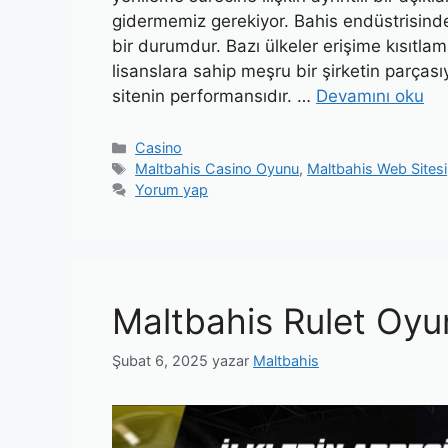
gidermemiz gerekiyor. Bahis endüstrisinde
bir durumdur. Bazı ülkeler erişime kısıtlama
lisanslara sahip meşru bir şirketin parças
sitenin performansıdır. …
Devamını oku
Kategoriler
Casino
Etiketler
Maltbahis Casino Oyunu
,
Maltbahis Web Sitesi
Yorum yap
Maltbahis Rulet Oyu
Şubat 6, 2025
yazar
Maltbahis