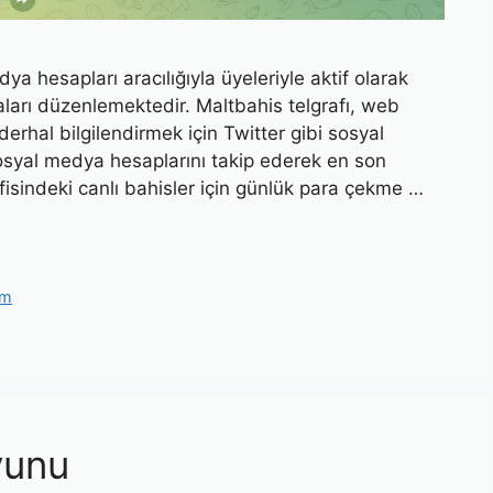
a hesapları aracılığıyla üyeleriyle aktif olarak
vaları düzenlemektedir. Maltbahis telgrafı, web
erhal bilgilendirmek için Twitter gibi sosyal
sosyal medya hesaplarını takip ederek en son
isindeki canlı bahisler için günlük para çekme …
am
yunu