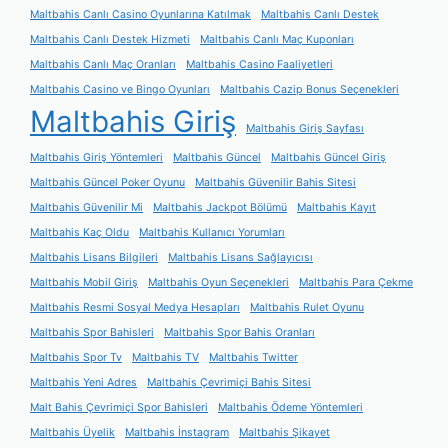
Maltbahis Canlı Casino Oyunlarına Katılmak
Maltbahis Canlı Destek
Maltbahis Canlı Destek Hizmeti
Maltbahis Canlı Maç Kuponları
Maltbahis Canlı Maç Oranları
Maltbahis Casino Faaliyetleri
Maltbahis Casino ve Bingo Oyunları
Maltbahis Cazip Bonus Seçenekleri
Maltbahis Giriş
Maltbahis Giriş Sayfası
Maltbahis Giriş Yöntemleri
Maltbahis Güncel
Maltbahis Güncel Giriş
Maltbahis Güncel Poker Oyunu
Maltbahis Güvenilir Bahis Sitesi
Maltbahis Güvenilir Mi
Maltbahis Jackpot Bölümü
Maltbahis Kayıt
Maltbahis Kaç Oldu
Maltbahis Kullanıcı Yorumları
Maltbahis Lisans Bilgileri
Maltbahis Lisans Sağlayıcısı
Maltbahis Mobil Giriş
Maltbahis Oyun Seçenekleri
Maltbahis Para Çekme
Maltbahis Resmi Sosyal Medya Hesapları
Maltbahis Rulet Oyunu
Maltbahis Spor Bahisleri
Maltbahis Spor Bahis Oranları
Maltbahis Spor Tv
Maltbahis TV
Maltbahis Twitter
Maltbahis Yeni Adres
Maltbahis Çevrimiçi Bahis Sitesi
Malt Bahis Çevrimiçi Spor Bahisleri
Maltbahis Ödeme Yöntemleri
Maltbahis Üyelik
Maltbahis İnstagram
Maltbahis Şikayet