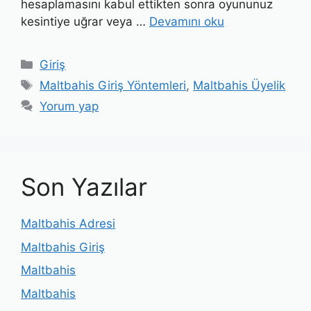
hesaplamasını kabul ettikten sonra oyununuz
kesintiye uğrar veya …
Devamını oku
Kategoriler
Giriş
Etiketler
Maltbahis Giriş Yöntemleri
,
Maltbahis Üyelik
Yorum yap
Son Yazılar
Maltbahis Adresi
Maltbahis Giriş
Maltbahis
Maltbahis