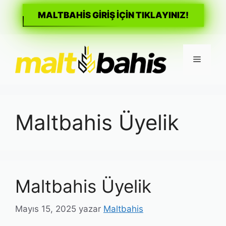
MALTBAHİS GİRİŞ İÇİN TIKLAYINIZ!
İçeriğe
atla
Menü
Maltbahis Üyelik
Maltbahis Üyelik
Mayıs 15, 2025
yazar
Maltbahis