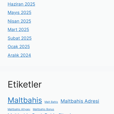
Haziran 2025
Mayıs 2025
Nisan 2025
Mart 2025
Şubat 2025
Ocak 2025
Aralık 2024
Etiketler
Maltbahis
Maltbahis Adresi
Malt Bahis
Maltbahis Altyapı
Maltbahis Bonus