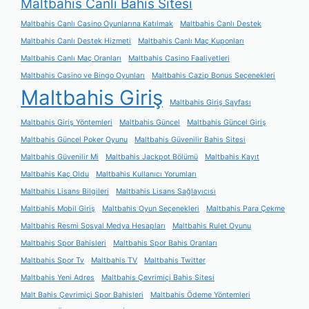
Maltbahis Canlı Bahis Sitesi
Maltbahis Canlı Casino Oyunlarına Katılmak
Maltbahis Canlı Destek
Maltbahis Canlı Destek Hizmeti
Maltbahis Canlı Maç Kuponları
Maltbahis Canlı Maç Oranları
Maltbahis Casino Faaliyetleri
Maltbahis Casino ve Bingo Oyunları
Maltbahis Cazip Bonus Seçenekleri
Maltbahis Giriş
Maltbahis Giriş Sayfası
Maltbahis Giriş Yöntemleri
Maltbahis Güncel
Maltbahis Güncel Giriş
Maltbahis Güncel Poker Oyunu
Maltbahis Güvenilir Bahis Sitesi
Maltbahis Güvenilir Mi
Maltbahis Jackpot Bölümü
Maltbahis Kayıt
Maltbahis Kaç Oldu
Maltbahis Kullanıcı Yorumları
Maltbahis Lisans Bilgileri
Maltbahis Lisans Sağlayıcısı
Maltbahis Mobil Giriş
Maltbahis Oyun Seçenekleri
Maltbahis Para Çekme
Maltbahis Resmi Sosyal Medya Hesapları
Maltbahis Rulet Oyunu
Maltbahis Spor Bahisleri
Maltbahis Spor Bahis Oranları
Maltbahis Spor Tv
Maltbahis TV
Maltbahis Twitter
Maltbahis Yeni Adres
Maltbahis Çevrimiçi Bahis Sitesi
Malt Bahis Çevrimiçi Spor Bahisleri
Maltbahis Ödeme Yöntemleri