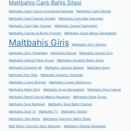
Maltbahis Canlı Bahis Sitesi
Maltbahis Canlı Casino Oyunlarına Katılmak
Maltbahis Canlı Destek
Maltbahis Canlı Destek Hizmeti
Maltbahis Canlı Maç Kuponları
Maltbahis Canlı Maç Oranları
Maltbahis Casino Faaliyetleri
Maltbahis Casino ve Bingo Oyunları
Maltbahis Cazip Bonus Seçenekleri
Maltbahis Giriş
Maltbahis Giriş Sayfası
Maltbahis Giriş Yöntemleri
Maltbahis Güncel
Maltbahis Güncel Giriş
Maltbahis Güncel Poker Oyunu
Maltbahis Güvenilir Bahis Sitesi
Maltbahis Güvenilir Mi
Maltbahis Jackpot Bölümü
Maltbahis Kayıt
Maltbahis Kaç Oldu
Maltbahis Kullanıcı Yorumları
Maltbahis Lisans Bilgileri
Maltbahis Lisans Sağlayıcısı
Maltbahis Mobil Giriş
Maltbahis Oyun Seçenekleri
Maltbahis Para Çekme
Maltbahis Resmi Sosyal Medya Hesapları
Maltbahis Rulet Oyunu
Maltbahis Spor Bahisleri
Maltbahis Spor Bahis Oranları
Maltbahis Spor Tv
Maltbahis TV
Maltbahis Twitter
Maltbahis Yeni Adres
Maltbahis Çevrimiçi Bahis Sitesi
Malt Bahis Çevrimiçi Spor Bahisleri
Maltbahis Ödeme Yöntemleri