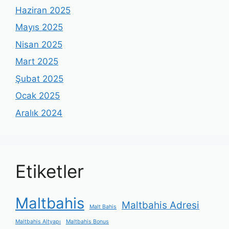
Haziran 2025
Mayıs 2025
Nisan 2025
Mart 2025
Şubat 2025
Ocak 2025
Aralık 2024
Etiketler
Maltbahis
Maltbahis Adresi
Malt Bahis
Maltbahis Altyapı
Maltbahis Bonus