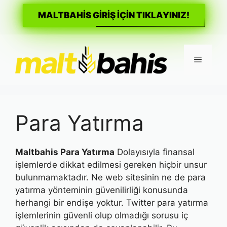
MALTBAHİS GİRİŞ İÇİN TIKLAYINIZ!
İçeriğe
atla
Menü
Para Yatırma
Maltbahis Para Yatırma
Dolayısıyla finansal
işlemlerde dikkat edilmesi gereken hiçbir unsur
bulunmamaktadır. Ne web sitesinin ne de para
yatırma yönteminin güvenilirliği konusunda
herhangi bir endişe yoktur. Twitter para yatırma
işlemlerinin güvenli olup olmadığı sorusu iç