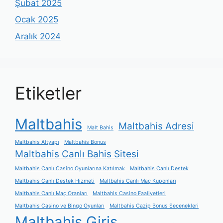
Şubat 2025
Ocak 2025
Aralık 2024
Etiketler
Maltbahis
Maltbahis Adresi
Malt Bahis
Maltbahis Altyapı
Maltbahis Bonus
Maltbahis Canlı Bahis Sitesi
Maltbahis Canlı Casino Oyunlarına Katılmak
Maltbahis Canlı Destek
Maltbahis Canlı Destek Hizmeti
Maltbahis Canlı Maç Kuponları
Maltbahis Canlı Maç Oranları
Maltbahis Casino Faaliyetleri
Maltbahis Casino ve Bingo Oyunları
Maltbahis Cazip Bonus Seçenekleri
Maltbahis Giriş