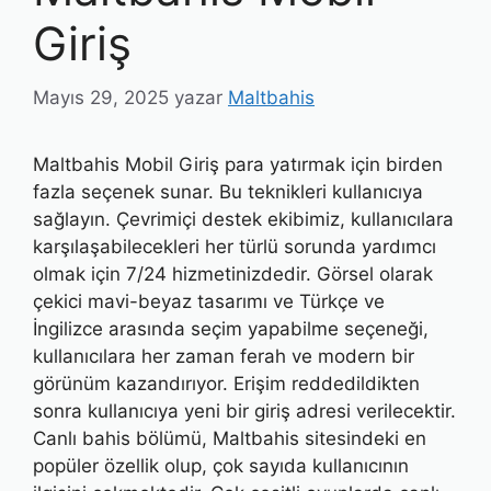
Giriş
Mayıs 29, 2025
yazar
Maltbahis
Maltbahis Mobil Giriş para yatırmak için birden
fazla seçenek sunar. Bu teknikleri kullanıcıya
sağlayın. Çevrimiçi destek ekibimiz, kullanıcılara
karşılaşabilecekleri her türlü sorunda yardımcı
olmak için 7/24 hizmetinizdedir. Görsel olarak
çekici mavi-beyaz tasarımı ve Türkçe ve
İngilizce arasında seçim yapabilme seçeneği,
kullanıcılara her zaman ferah ve modern bir
görünüm kazandırıyor. Erişim reddedildikten
sonra kullanıcıya yeni bir giriş adresi verilecektir.
Canlı bahis bölümü, Maltbahis sitesindeki en
popüler özellik olup, çok sayıda kullanıcının