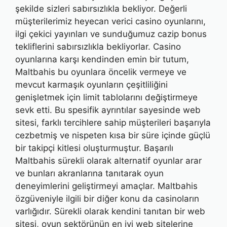
şekilde sizleri sabırsızlıkla bekliyor. Değerli
müşterilerimiz heyecan verici casino oyunlarını,
ilgi çekici yayınları ve sunduğumuz cazip bonus
tekliflerini sabırsızlıkla bekliyorlar. Casino
oyunlarına karşı kendinden emin bir tutum,
Maltbahis bu oyunlara öncelik vermeye ve
mevcut karmaşık oyunların çeşitliliğini
genişletmek için limit tablolarını değiştirmeye
sevk etti. Bu spesifik ayrıntılar sayesinde web
sitesi, farklı tercihlere sahip müşterileri başarıyla
cezbetmiş ve nispeten kısa bir süre içinde güçlü
bir takipçi kitlesi oluşturmuştur. Başarılı
Maltbahis sürekli olarak alternatif oyunlar arar
ve bunları akranlarına tanıtarak oyun
deneyimlerini geliştirmeyi amaçlar. Maltbahis
özgüveniyle ilgili bir diğer konu da casinoların
varlığıdır. Sürekli olarak kendini tanıtan bir web
sitesi, oyun sektörünün en iyi web sitelerine