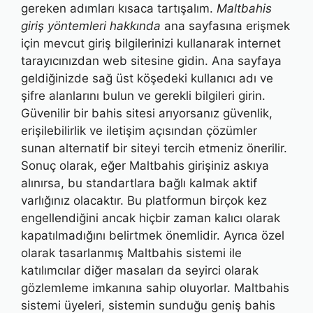
gereken adımları kısaca tartışalım.
Maltbahis
giriş yöntemleri hakkında
ana sayfasına erişmek
için mevcut giriş bilgilerinizi kullanarak internet
tarayıcınızdan web sitesine gidin. Ana sayfaya
geldiğinizde sağ üst köşedeki kullanıcı adı ve
şifre alanlarını bulun ve gerekli bilgileri girin.
Güvenilir bir bahis sitesi arıyorsanız güvenlik,
erişilebilirlik ve iletişim açısından çözümler
sunan alternatif bir siteyi tercih etmeniz önerilir.
Sonuç olarak, eğer Maltbahis girişiniz askıya
alınırsa, bu standartlara bağlı kalmak aktif
varlığınız olacaktır. Bu platformun birçok kez
engellendiğini ancak hiçbir zaman kalıcı olarak
kapatılmadığını belirtmek önemlidir. Ayrıca özel
olarak tasarlanmış Maltbahis sistemi ile
katılımcılar diğer masaları da seyirci olarak
gözlemleme imkanına sahip oluyorlar. Maltbahis
sistemi üyeleri, sistemin sunduğu geniş bahis