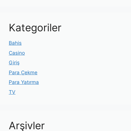
Kategoriler
Bahis
Casino
Giriş
Para Çekme
Para Yatırma
TV
Arşivler