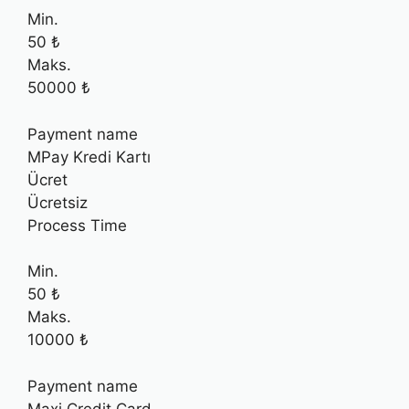
Min.
50 ₺
Maks.
50000 ₺
Payment name
MPay Kredi Kartı
Ücret
Ücretsiz
Process Time
Min.
50 ₺
Maks.
10000 ₺
Payment name
Maxi Credit Card