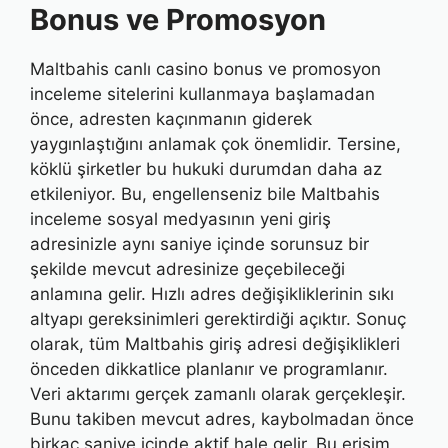
Bonus ve Promosyon
Maltbahis canlı casino bonus ve promosyon
inceleme sitelerini kullanmaya başlamadan
önce, adresten kaçınmanın giderek
yaygınlaştığını anlamak çok önemlidir. Tersine,
köklü şirketler bu hukuki durumdan daha az
etkileniyor. Bu, engellenseniz bile Maltbahis
inceleme sosyal medyasının yeni giriş
adresinizle aynı saniye içinde sorunsuz bir
şekilde mevcut adresinize geçebileceği
anlamına gelir. Hızlı adres değişikliklerinin sıkı
altyapı gereksinimleri gerektirdiği açıktır. Sonuç
olarak, tüm Maltbahis giriş adresi değişiklikleri
önceden dikkatlice planlanır ve programlanır.
Veri aktarımı gerçek zamanlı olarak gerçekleşir.
Bunu takiben mevcut adres, kaybolmadan önce
birkaç saniye içinde aktif hale gelir. Bu erişim