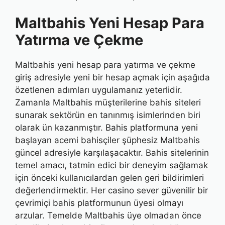
Maltbahis Yeni Hesap Para
Yatırma ve Çekme
Maltbahis yeni hesap para yatırma ve çekme
giriş adresiyle yeni bir hesap açmak için aşağıda
özetlenen adımları uygulamanız yeterlidir.
Zamanla Maltbahis müşterilerine bahis siteleri
sunarak sektörün en tanınmış isimlerinden biri
olarak ün kazanmıştır. Bahis platformuna yeni
başlayan acemi bahisçiler şüphesiz Maltbahis
güncel adresiyle karşılaşacaktır. Bahis sitelerinin
temel amacı, tatmin edici bir deneyim sağlamak
için önceki kullanıcılardan gelen geri bildirimleri
değerlendirmektir. Her casino sever güvenilir bir
çevrimiçi bahis platformunun üyesi olmayı
arzular. Temelde Maltbahis üye olmadan önce