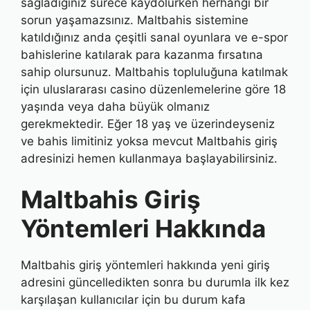
sağladığınız sürece kaydolurken herhangi bir
sorun yaşamazsınız. Maltbahis sistemine
katıldığınız anda çeşitli sanal oyunlara ve e-spor
bahislerine katılarak para kazanma fırsatına
sahip olursunuz. Maltbahis topluluğuna katılmak
için uluslararası casino düzenlemelerine göre 18
yaşında veya daha büyük olmanız
gerekmektedir. Eğer 18 yaş ve üzerindeyseniz
ve bahis limitiniz yoksa mevcut Maltbahis giriş
adresinizi hemen kullanmaya başlayabilirsiniz.
Maltbahis Giriş
Yöntemleri Hakkında
Maltbahis giriş yöntemleri hakkında yeni giriş
adresini güncelledikten sonra bu durumla ilk kez
karşılaşan kullanıcılar için bu durum kafa