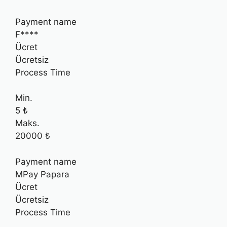
Payment name
F****
Ücret
Ücretsiz
Process Time
Min.
5 ₺
Maks.
20000 ₺
Payment name
MPay Papara
Ücret
Ücretsiz
Process Time