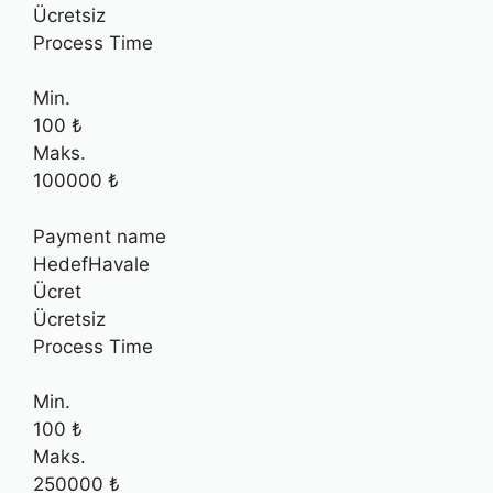
Ücretsiz
Process Time
Min.
100 ₺
Maks.
100000 ₺
Payment name
HedefHavale
Ücret
Ücretsiz
Process Time
Min.
100 ₺
Maks.
250000 ₺