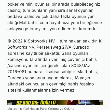
poker ve mini oyunları bir arada bulabileceğiniz
casino; tüm bunların yanı sıra sanal oyunlar,
bedava bahis ve çok daha fazla oyunun yer
aldığı Maltbahis.com hayatınıza yeni bir eğlence
anlayışı getirmeyi misyon edinen bir kurumdur.
© 2022 K Softworks NV – tüm hakları saklıdır. K
Softworks NV, Perseusweg 27/A Curacao
adresine kayıtlı bir şirkettir. Şans oyunları
komisyonu tarafından verilmiş çevrimiçi bahis
/casino oyunları için gerekli olan 8048/JAZ
2016-081 numaralı lisansa sahiptir. Maltbahis,
Curacao yasalarına uygun olarak, 18 yaşın
altındaki oyuncuların çevrimiçi bahis /casino
sitesini kullanmalarına izin vermez.
Maltbahis Yeni Hesap Para Yatırma ve Çekme