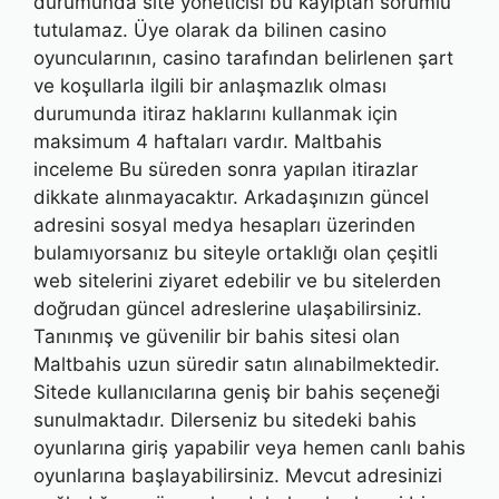
durumunda site yöneticisi bu kayıptan sorumlu
tutulamaz. Üye olarak da bilinen casino
oyuncularının, casino tarafından belirlenen şart
ve koşullarla ilgili bir anlaşmazlık olması
durumunda itiraz haklarını kullanmak için
maksimum 4 haftaları vardır. Maltbahis
inceleme Bu süreden sonra yapılan itirazlar
dikkate alınmayacaktır. Arkadaşınızın güncel
adresini sosyal medya hesapları üzerinden
bulamıyorsanız bu siteyle ortaklığı olan çeşitli
web sitelerini ziyaret edebilir ve bu sitelerden
doğrudan güncel adreslerine ulaşabilirsiniz.
Tanınmış ve güvenilir bir bahis sitesi olan
Maltbahis uzun süredir satın alınabilmektedir.
Sitede kullanıcılarına geniş bir bahis seçeneği
sunulmaktadır. Dilerseniz bu sitedeki bahis
oyunlarına giriş yapabilir veya hemen canlı bahis
oyunlarına başlayabilirsiniz. Mevcut adresinizi