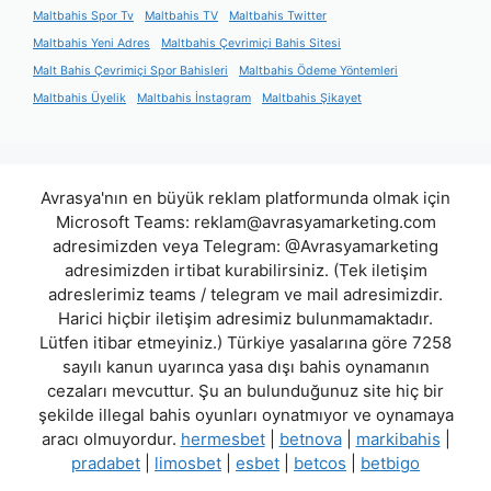
Maltbahis Spor Tv
Maltbahis TV
Maltbahis Twitter
Maltbahis Yeni Adres
Maltbahis Çevrimiçi Bahis Sitesi
Malt Bahis Çevrimiçi Spor Bahisleri
Maltbahis Ödeme Yöntemleri
Maltbahis Üyelik
Maltbahis İnstagram
Maltbahis Şikayet
Avrasya'nın en büyük reklam platformunda olmak için
Microsoft Teams:
reklam@avrasyamarketing.com
adresimizden veya Telegram: @Avrasyamarketing
adresimizden irtibat kurabilirsiniz. (Tek iletişim
adreslerimiz teams / telegram ve mail adresimizdir.
Harici hiçbir iletişim adresimiz bulunmamaktadır.
Lütfen itibar etmeyiniz.) Türkiye yasalarına göre 7258
sayılı kanun uyarınca yasa dışı bahis oynamanın
cezaları mevcuttur. Şu an bulunduğunuz site hiç bir
şekilde illegal bahis oyunları oynatmıyor ve oynamaya
aracı olmuyordur.
hermesbet
|
betnova
|
markibahis
|
pradabet
|
limosbet
|
esbet
|
betcos
|
betbigo