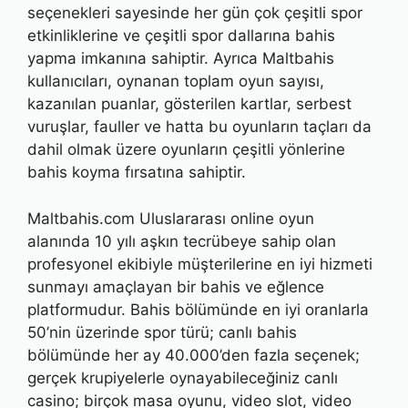
seçenekleri sayesinde her gün çok çeşitli spor
etkinliklerine ve çeşitli spor dallarına bahis
yapma imkanına sahiptir. Ayrıca Maltbahis
kullanıcıları, oynanan toplam oyun sayısı,
kazanılan puanlar, gösterilen kartlar, serbest
vuruşlar, fauller ve hatta bu oyunların taçları da
dahil olmak üzere oyunların çeşitli yönlerine
bahis koyma fırsatına sahiptir.
Maltbahis.com Uluslararası online oyun
alanında 10 yılı aşkın tecrübeye sahip olan
profesyonel ekibiyle müşterilerine en iyi hizmeti
sunmayı amaçlayan bir bahis ve eğlence
platformudur. Bahis bölümünde en iyi oranlarla
50’nin üzerinde spor türü; canlı bahis
bölümünde her ay 40.000’den fazla seçenek;
gerçek krupiyelerle oynayabileceğiniz canlı
casino; birçok masa oyunu, video slot, video