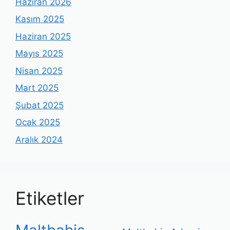
Haziran 2026
Kasım 2025
Haziran 2025
Mayıs 2025
Nisan 2025
Mart 2025
Şubat 2025
Ocak 2025
Aralık 2024
Etiketler