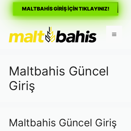
MALTBAHİS GİRİŞ İÇİN TIKLAYINIZ!
İçeriğe
atla
Menü
Maltbahis Güncel
Giriş
Maltbahis Güncel Giriş