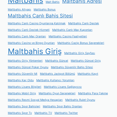
Maltbahis
Maltbahis Adresi
Malt Bahis
Maltbahis Altyapı
Maltbahis Bonus
Maltbahis Canlı Bahis Sitesi
Maltbahis Canlı Casino Oyunlarına Katılmak
Maltbahis Canlı Destek
Maltbahis Canlı Destek Hizmeti
Maltbahis Canlı Maç Kuponları
Maltbahis Canlı Maç Oranları
Maltbahis Casino Faaliyetleri
Maltbahis Casino ve Bingo Oyunları
Maltbahis Cazip Bonus Seçenekleri
Maltbahis Giriş
Maltbahis Giriş Sayfası
Maltbahis Giriş Yöntemleri
Maltbahis Güncel
Maltbahis Güncel Giriş
Maltbahis Güncel Poker Oyunu
Maltbahis Güvenilir Bahis Sitesi
Maltbahis Güvenilir Mi
Maltbahis Jackpot Bölümü
Maltbahis Kayıt
Maltbahis Kaç Oldu
Maltbahis Kullanıcı Yorumları
Maltbahis Lisans Bilgileri
Maltbahis Lisans Sağlayıcısı
Maltbahis Mobil Giriş
Maltbahis Oyun Seçenekleri
Maltbahis Para Çekme
Maltbahis Resmi Sosyal Medya Hesapları
Maltbahis Rulet Oyunu
Maltbahis Spor Bahisleri
Maltbahis Spor Bahis Oranları
Maltbahis Spor Tv
Maltbahis TV
Maltbahis Twitter