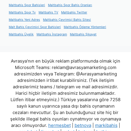
Maltbahis Spor Bahisleri
Maltbahis Spor Bahis Oranları
Maltbahis Spor Tv
Maltbahis TV
Maltbahis Twitter
Maltbahis Yeni Adres
Maltbahis Çevrimiçi Bahis Sitesi
Malt Bahis Çevrimiçi Spor Bahisleri
Maltbahis Ödeme Yöntemleri
Maltbahis Üyelik
Maltbahis İnstagram
Maltbahis Şikayet
Avrasya'nın en büyük reklam platformunda olmak için
Microsoft Teams:
reklam@avrasyamarketing.com
adresimizden veya Telegram: @Avrasyamarketing
adresimizden irtibat kurabilirsiniz. (Tek iletişim
adreslerimiz teams / telegram ve mail adresimizdir.
Harici hiçbir iletişim adresimiz bulunmamaktadır.
Lütfen itibar etmeyiniz.) Türkiye yasalarına göre 7258
sayılı kanun uyarınca yasa dışı bahis oynamanın
cezaları mevcuttur. Şu an bulunduğunuz site hiç bir
şekilde illegal bahis oyunları oynatmıyor ve oynamaya
aracı olmuyordur.
hermesbet
|
betnova
|
markibahis
|