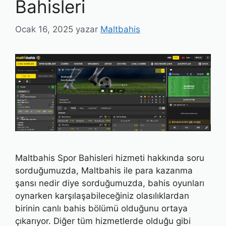
Bahisleri
Ocak 16, 2025
yazar
Maltbahis
Maltbahis Spor Bahisleri hizmeti hakkında soru
sorduğumuzda, Maltbahis ile para kazanma
şansı nedir diye sorduğumuzda, bahis oyunları
oynarken karşılaşabileceğiniz olasılıklardan
birinin canlı bahis bölümü olduğunu ortaya
çıkarıyor. Diğer tüm hizmetlerde olduğu gibi