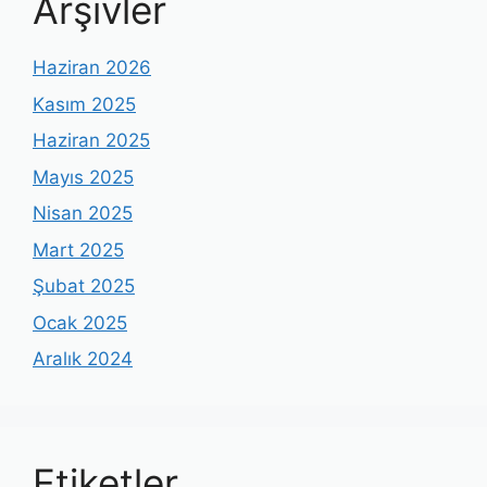
Arşivler
Haziran 2026
Kasım 2025
Haziran 2025
Mayıs 2025
Nisan 2025
Mart 2025
Şubat 2025
Ocak 2025
Aralık 2024
Etiketler