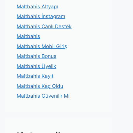
Maltbahis Altyapı
Maltbahis İnstagram
Maltbahis Canlı Destek
Maltbahis
Maltbahis Mobil Giriş
Maltbahis Bonus
Maltbahis Üyelik
Maltbahis Kayıt
Maltbahis Kaç Oldu
Maltbahis Güvenilir Mi