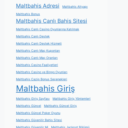
Maltbahis Adresi
Maltbahis Altyapı
Maltbahis Bonus
Maltbahis Canlı Bahis Sitesi
Maltbahis Canlı Casino Oyunlarına Katılmak
Maltbahis Canlı Destek
Maltbahis Canlı Destek Hizmeti
Maltbahis Canlı Maç Kuponları
Maltbahis Canlı Maç Oranları
Maltbahis Casino Faaliyetleri
Maltbahis Casino ve Bingo Oyunları
Maltbahis Cazip Bonus Seçenekleri
Maltbahis Giriş
Maltbahis Giriş Sayfası
Maltbahis Giriş Yöntemleri
Maltbahis Güncel
Maltbahis Güncel Giriş
Maltbahis Güncel Poker Oyunu
Maltbahis Güvenilir Bahis Sitesi
Maltbahis Güvenilir Mi
Maltbahis Jackpot Bölümü