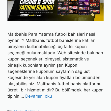
Maltbahis Para Yatırma futbol bahisleri nasıl
oynanır? Maltbahis futbol bahislerine katılan
bireylerin kullanabileceği üç farklı kupon
seçeneği bulunmaktadır. Web sitesinde bulunan
kupon seçenekleri bireysel, sistematik ve
birleşik kuponlara ayrılmıştır. Kupon
seçeneklerine kuponum sayfamın sağ üst
köşesinde yer alan kupon fiyatları bölümünden
ulaşabilirsiniz. Maltbahis futbol bahis platformu
ücretli bir hizmet midir? Bu bölümdeki her kupon
tipinin …
Devamını oku
Kategoriler