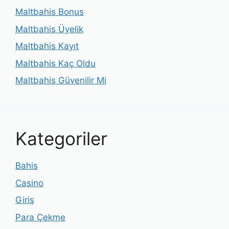
Maltbahis Bonus
Maltbahis Üyelik
Maltbahis Kayıt
Maltbahis Kaç Oldu
Maltbahis Güvenilir Mi
Kategoriler
Bahis
Casino
Giriş
Para Çekme