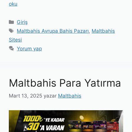
oku
Kategoriler
Giriş
Etiketler
Maltbahis Avrupa Bahis Pazarı
,
Maltbahis
Sitesi
Yorum yap
Maltbahis Para Yatırma
Mart 13, 2025
yazar
Maltbahis