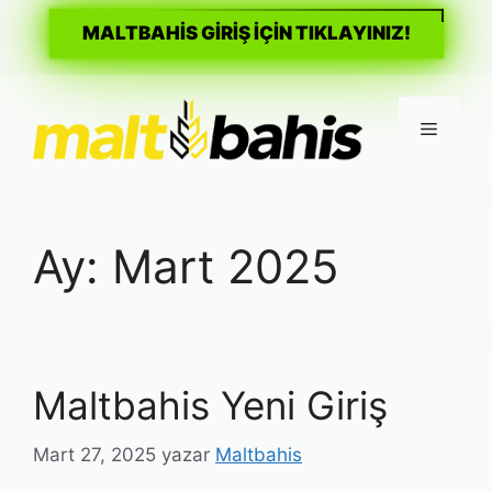
MALTBAHİS GİRİŞ İÇİN TIKLAYINIZ!
İçeriğe
atla
Menü
Ay:
Mart 2025
Maltbahis Yeni Giriş
Mart 27, 2025
yazar
Maltbahis