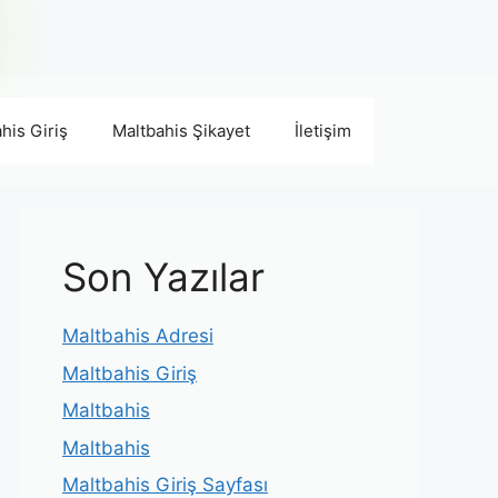
his Giriş
Maltbahis Şikayet
İletişim
Son Yazılar
Maltbahis Adresi
Maltbahis Giriş
Maltbahis
Maltbahis
Maltbahis Giriş Sayfası