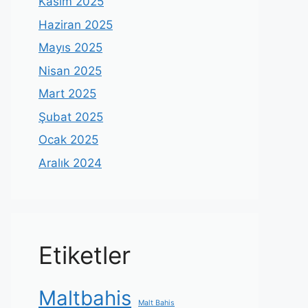
Kasım 2025
Haziran 2025
Mayıs 2025
Nisan 2025
Mart 2025
Şubat 2025
Ocak 2025
Aralık 2024
Etiketler
Maltbahis
Malt Bahis