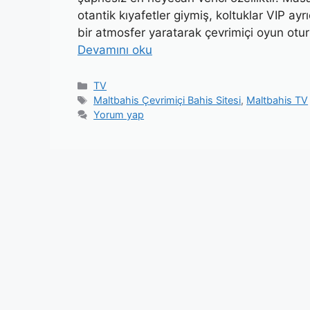
otantik kıyafetler giymiş, koltuklar VIP ayr
bir atmosfer yaratarak çevrimiçi oyun otu
Devamını oku
Kategoriler
TV
Etiketler
Maltbahis Çevrimiçi Bahis Sitesi
,
Maltbahis TV
Yorum yap