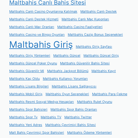
Maltbahis Canlı Bahis Sitesi
Maltbahis Canlı Casino Oyunlarına Katılmak
Maltbahis Canlı Destek
Maltbahis Canlı Destek Hizmeti
Maltbahis Canlı Maç Kuponları
Maltbahis Canlı Maç Oranları
Maltbahis Casino Faaliyetleri
Maltbahis Casino ve Bingo Oyunları
Maltbahis Cazip Bonus Seçenekleri
Maltbahis Giriş
Maltbahis Giriş Sayfası
Maltbahis Giriş Yöntemleri
Maltbahis Güncel
Maltbahis Güncel Giriş
Maltbahis Güncel Poker Oyunu
Maltbahis Güvenilir Bahis Sitesi
Maltbahis Güvenilir Mi
Maltbahis Jackpot Bölümü
Maltbahis Kayıt
Maltbahis Kaç Oldu
Maltbahis Kullanıcı Yorumları
Maltbahis Lisans Bilgileri
Maltbahis Lisans Sağlayıcısı
Maltbahis Mobil Giriş
Maltbahis Oyun Seçenekleri
Maltbahis Para Çekme
Maltbahis Resmi Sosyal Medya Hesapları
Maltbahis Rulet Oyunu
Maltbahis Spor Bahisleri
Maltbahis Spor Bahis Oranları
Maltbahis Spor Tv
Maltbahis TV
Maltbahis Twitter
Maltbahis Yeni Adres
Maltbahis Çevrimiçi Bahis Sitesi
Malt Bahis Çevrimiçi Spor Bahisleri
Maltbahis Ödeme Yöntemleri