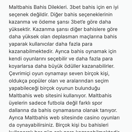
Maltbahis Bahis Dilekleri. 3bet bahis için en iyi
seçenek değildir. Diğer bahis seçeneklerinin
kazanma ve ödeme şansı 3bet’e göre daha
yüksektir. Kazanma şansı diğer bahislere göre
daha yüksek olan deplasman maçlarına bahis
yaparak kullanıcılar daha fazla para
kazanabilmektedir. Ayrıca bahis oynamak için
kendi oyunlarını seçebilir ve daha fazla para
koyarlarsa daha büyük ödüller kazanabilirler.
Çevrimiçi oyun oynamayı seven birçok kişi,
oldukça popüler olan ve aralarından seçim
yapabileceği birçok oyunun bulunduğu
Maltbahis web sitesini kullanıyor. Maltbahis
üyelerin sadece futbola değil farklı spor
dallarına da bahis oynamasına olanak tanıyor.
Ayrıca Maltbahis web sitesinde casino oyunları
da oynayabilirsiniz. Birçok kişi bu bahisleri