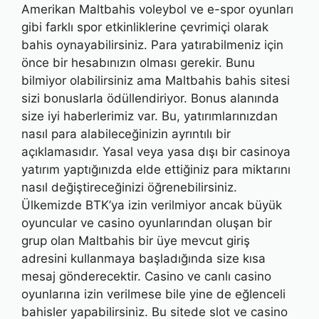
Amerikan Maltbahis voleybol ve e-spor oyunları
gibi farklı spor etkinliklerine çevrimiçi olarak
bahis oynayabilirsiniz. Para yatırabilmeniz için
önce bir hesabınızın olması gerekir. Bunu
bilmiyor olabilirsiniz ama Maltbahis bahis sitesi
sizi bonuslarla ödüllendiriyor. Bonus alanında
size iyi haberlerimiz var. Bu, yatırımlarınızdan
nasıl para alabileceğinizin ayrıntılı bir
açıklamasıdır. Yasal veya yasa dışı bir casinoya
yatırım yaptığınızda elde ettiğiniz para miktarını
nasıl değiştireceğinizi öğrenebilirsiniz.
Ülkemizde BTK’ya izin verilmiyor ancak büyük
oyuncular ve casino oyunlarından oluşan bir
grup olan Maltbahis bir üye mevcut giriş
adresini kullanmaya başladığında size kısa
mesaj gönderecektir. Casino ve canlı casino
oyunlarına izin verilmese bile yine de eğlenceli
bahisler yapabilirsiniz. Bu sitede slot ve casino