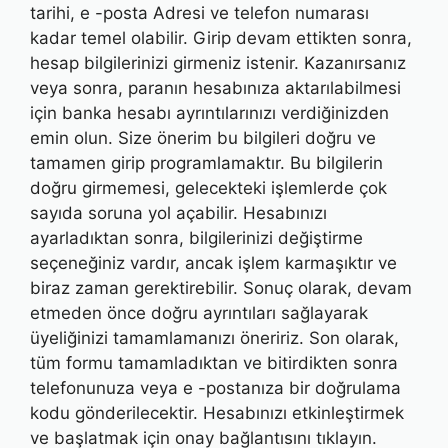
tarihi, e -posta Adresi ve telefon numarası
kadar temel olabilir. Girip devam ettikten sonra,
hesap bilgilerinizi girmeniz istenir. Kazanırsanız
veya sonra, paranın hesabınıza aktarılabilmesi
için banka hesabı ayrıntılarınızı verdiğinizden
emin olun. Size önerim bu bilgileri doğru ve
tamamen girip programlamaktır. Bu bilgilerin
doğru girmemesi, gelecekteki işlemlerde çok
sayıda soruna yol açabilir. Hesabınızı
ayarladıktan sonra, bilgilerinizi değiştirme
seçeneğiniz vardır, ancak işlem karmaşıktır ve
biraz zaman gerektirebilir. Sonuç olarak, devam
etmeden önce doğru ayrıntıları sağlayarak
üyeliğinizi tamamlamanızı öneririz. Son olarak,
tüm formu tamamladıktan ve bitirdikten sonra
telefonunuza veya e -postanıza bir doğrulama
kodu gönderilecektir. Hesabınızı etkinleştirmek
ve başlatmak için onay bağlantısını tıklayın.