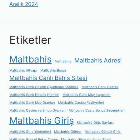
Aralık 2024
Etiketler
Maltbahis
Maltbahis Adresi
Malt Bahis
Maltbahis Altyapı
Maltbahis Bonus
Maltbahis Canlı Bahis Sitesi
Maltbahis Canlı Casino Oyunlarına Katılmak
Maltbahis Canlı Destek
Maltbahis Canlı Destek Hizmeti
Maltbahis Canlı Maç Kuponları
Maltbahis Canlı Maç Oranları
Maltbahis Casino Faaliyetleri
Maltbahis Casino ve Bingo Oyunları
Maltbahis Cazip Bonus Seçenekleri
Maltbahis Giriş
Maltbahis Giriş Sayfası
Maltbahis Giriş Yöntemleri
Maltbahis Güncel
Maltbahis Güncel Giriş
Maltbahis Güncel Poker Oyunu
Maltbahis Güvenilir Bahis Sitesi