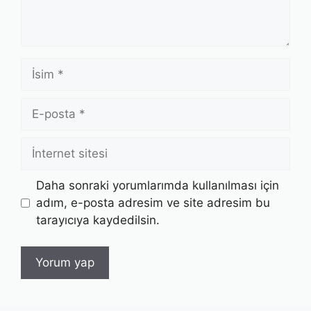
İsim
E-
posta
İnternet
sitesi
Daha sonraki yorumlarımda kullanılması için
adım, e-posta adresim ve site adresim bu
tarayıcıya kaydedilsin.