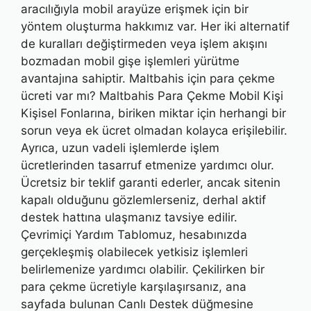
aracılığıyla mobil arayüze erişmek için bir
yöntem oluşturma hakkımız var. Her iki alternatif
de kuralları değiştirmeden veya işlem akışını
bozmadan mobil gişe işlemleri yürütme
avantajına sahiptir. Maltbahis için para çekme
ücreti var mı? Maltbahis Para Çekme Mobil Kişi
Kişisel Fonlarına, biriken miktar için herhangi bir
sorun veya ek ücret olmadan kolayca erişilebilir.
Ayrıca, uzun vadeli işlemlerde işlem
ücretlerinden tasarruf etmenize yardımcı olur.
Ücretsiz bir teklif garanti ederler, ancak sitenin
kapalı olduğunu gözlemlerseniz, derhal aktif
destek hattına ulaşmanız tavsiye edilir.
Çevrimiçi Yardım Tablomuz, hesabınızda
gerçekleşmiş olabilecek yetkisiz işlemleri
belirlemenize yardımcı olabilir. Çekilirken bir
para çekme ücretiyle karşılaşırsanız, ana
sayfada bulunan Canlı Destek düğmesine