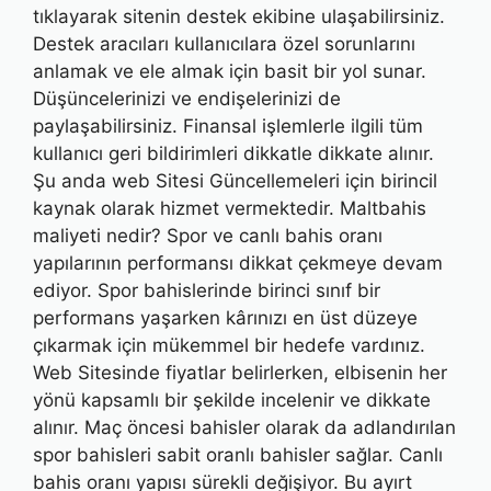
tıklayarak sitenin destek ekibine ulaşabilirsiniz.
Destek aracıları kullanıcılara özel sorunlarını
anlamak ve ele almak için basit bir yol sunar.
Düşüncelerinizi ve endişelerinizi de
paylaşabilirsiniz. Finansal işlemlerle ilgili tüm
kullanıcı geri bildirimleri dikkatle dikkate alınır.
Şu anda web Sitesi Güncellemeleri için birincil
kaynak olarak hizmet vermektedir. Maltbahis
maliyeti nedir? Spor ve canlı bahis oranı
yapılarının performansı dikkat çekmeye devam
ediyor. Spor bahislerinde birinci sınıf bir
performans yaşarken kârınızı en üst düzeye
çıkarmak için mükemmel bir hedefe vardınız.
Web Sitesinde fiyatlar belirlerken, elbisenin her
yönü kapsamlı bir şekilde incelenir ve dikkate
alınır. Maç öncesi bahisler olarak da adlandırılan
spor bahisleri sabit oranlı bahisler sağlar. Canlı
bahis oranı yapısı sürekli değişiyor. Bu ayırt