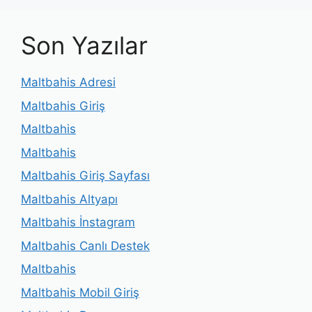
Son Yazılar
Maltbahis Adresi
Maltbahis Giriş
Maltbahis
Maltbahis
Maltbahis Giriş Sayfası
Maltbahis Altyapı
Maltbahis İnstagram
Maltbahis Canlı Destek
Maltbahis
Maltbahis Mobil Giriş