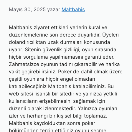
Mayıs 30, 2025
yazar
Maltbahis
Maltbahis ziyaret ettikleri yerlerin kural ve
düzenlemelerine son derece duyarlıdır. Üyeleri
dolandırıcılıktan uzak durmaları konusunda
uyarır. Sitenin güvenlik gizliliği, oyun sırasında
hiçbir sorgulama yapılmamasını garanti eder.
Zahmetsizce oyunun tadını çıkarabilir ve harika
vakit geçirebilirsiniz. Poker de dahil olmak üzere
çeşitli oyunlara hiçbir engel olmadan
katılabileceğiniz Maltbahis katılabilirsiniz. Bu
web sitesi lisanslı bir sitedir ve yalnızca yetkili
kullanıcıların erişebilmesini sağlamak için
düzenli olarak izlenmektedir. Yalnızca oyunları
izler ve herhangi bir kişisel bilgi toplamaz.
Maltbahis kaydolduktan sonra poker
bölümünden tercih ettiğiniz oyunu seçme