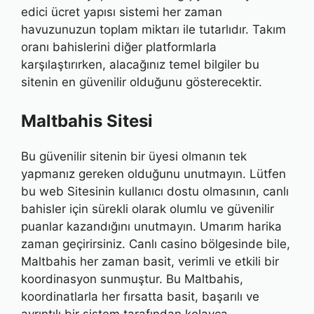
edici ücret yapısı sistemi her zaman
havuzunuzun toplam miktarı ile tutarlıdır. Takım
oranı bahislerini diğer platformlarla
karşılaştırırken, alacağınız temel bilgiler bu
sitenin en güvenilir olduğunu gösterecektir.
Maltbahis Sitesi
Bu güvenilir sitenin bir üyesi olmanın tek
yapmanız gereken olduğunu unutmayın. Lütfen
bu web Sitesinin kullanıcı dostu olmasının, canlı
bahisler için sürekli olarak olumlu ve güvenilir
puanlar kazandığını unutmayın. Umarım harika
zaman geçirirsiniz. Canlı casino bölgesinde bile,
Maltbahis her zaman basit, verimli ve etkili bir
koordinasyon sunmuştur. Bu Maltbahis,
koordinatlarla her fırsatta basit, başarılı ve