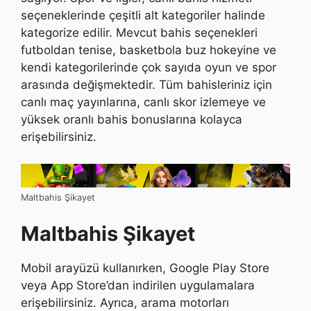
seçeneklerinde çeşitli alt kategoriler halinde
kategorize edilir. Mevcut bahis seçenekleri
futboldan tenise, basketbola buz hokeyine ve
kendi kategorilerinde çok sayıda oyun ve spor
arasında değişmektedir. Tüm bahisleriniz için
canlı maç yayınlarına, canlı skor izlemeye ve
yüksek oranlı bahis bonuslarına kolayca
erişebilirsiniz.
Maltbahis Şikayet
Maltbahis Şikayet
Mobil arayüzü kullanırken, Google Play Store
veya App Store’dan indirilen uygulamalara
erişebilirsiniz. Ayrıca, arama motorları