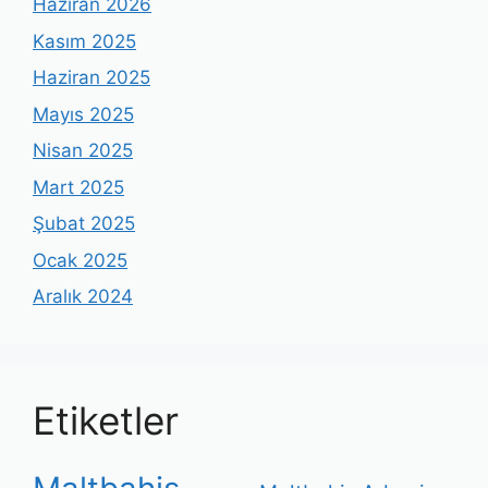
Haziran 2026
Kasım 2025
Haziran 2025
Mayıs 2025
Nisan 2025
Mart 2025
Şubat 2025
Ocak 2025
Aralık 2024
Etiketler