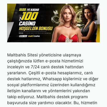
Maltbahis Sitesi yöneticisine ulaşmaya
çalıştığınızda lütfen e-posta hizmetimizi
inceleyin ve 7/24 canlı destek hattından
yararlanın. Çeşitli e-posta hesaplarımız, canlı
destek hatlarımız, Whatsapp kişilerimiz ve diğer
sosyal platformlarımız üzerinden kullandığımız
iletişim kanallarını ve yöntemlerini yakından
takip ediyoruz. Maltbahis destek programı
başvuruda size yardımcı olacaktır. Bu, hizmetin