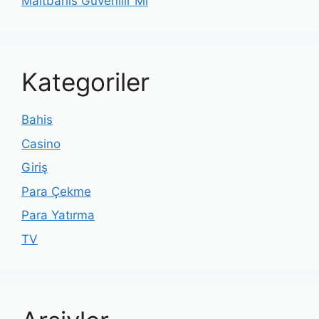
Maltbahis Güvenilir Mi
Kategoriler
Bahis
Casino
Giriş
Para Çekme
Para Yatırma
TV