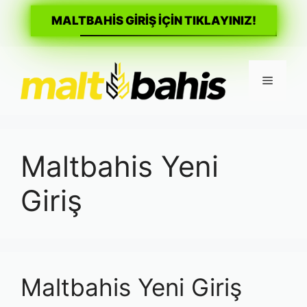
MALTBAHİS GİRİŞ İÇİN TIKLAYINIZ!
İçeriğe
atla
Menü
Maltbahis Yeni
Giriş
Maltbahis Yeni Giriş