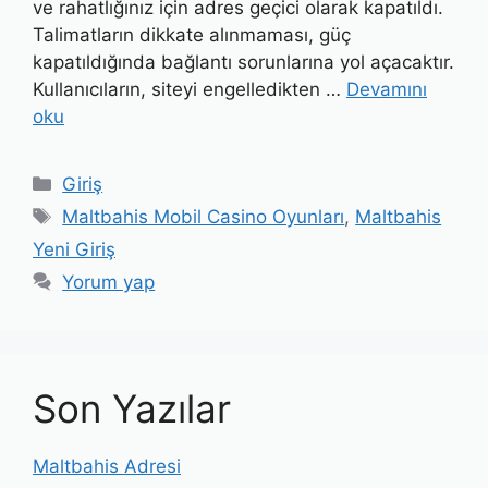
ve rahatlığınız için adres geçici olarak kapatıldı.
Talimatların dikkate alınmaması, güç
kapatıldığında bağlantı sorunlarına yol açacaktır.
Kullanıcıların, siteyi engelledikten …
Devamını
oku
Kategoriler
Giriş
Etiketler
Maltbahis Mobil Casino Oyunları
,
Maltbahis
Yeni Giriş
Yorum yap
Son Yazılar
Maltbahis Adresi