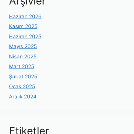
Arşivler
Haziran 2026
Kasım 2025
Haziran 2025
Mayıs 2025
Nisan 2025
Mart 2025
Şubat 2025
Ocak 2025
Aralık 2024
Etiketler