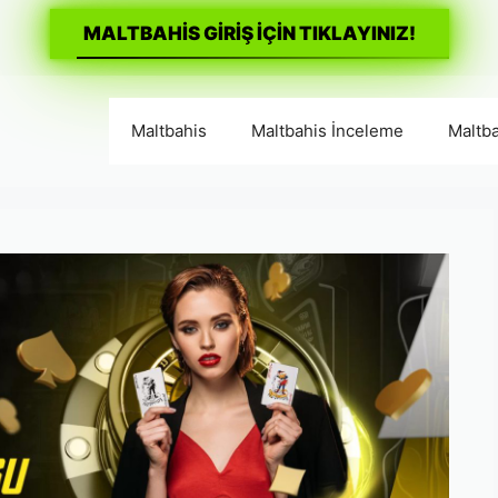
MALTBAHİS GİRİŞ İÇİN TIKLAYINIZ!
Maltbahis
Maltbahis İnceleme
Maltba