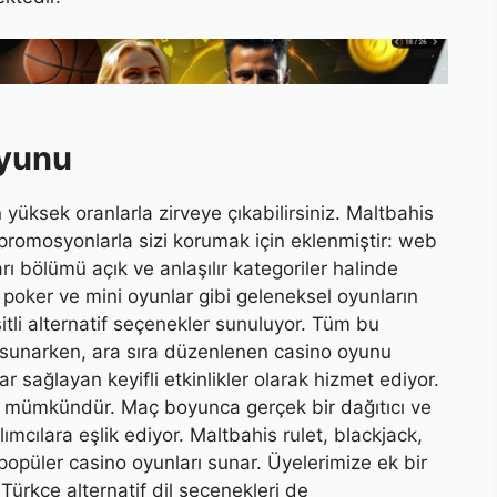
Oyunu
yüksek oranlarla zirveye çıkabilirsiniz. Maltbahis
i promosyonlarla sizi korumak için eklenmiştir: web
rı bölümü açık ve anlaşılır kategoriler halinde
 poker ve mini oyunlar gibi geleneksel oyunların
itli alternatif seçenekler sunuluyor. Tüm bu
tı sunarken, ara sıra düzenlenen casino oyunu
r sağlayan keyifli etkinlikler olarak hizmet ediyor.
k mümkündür. Maç boyunca gerçek bir dağıtıcı ve
mcılara eşlik ediyor. Maltbahis rulet, blackjack,
popüler casino oyunları sunar. Üyelerimize ek bir
 Türkçe alternatif dil seçenekleri de