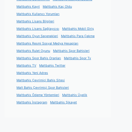
Maltbahis Kayıt
Maltbahis Kaç Oldu
Maltbahis Kullanıcı Yorumları
Maltbahis Lisans Bilgileri
Maltbahis Lisans Sağlayıcısı
Maltbahis Mobil Giriş
Maltbahis Oyun Seçenekleri
Maltbahis Para Çekme
Maltbahis Resmi Sosyal Medya Hesapları
Maltbahis Rulet Oyunu
Maltbahis Spor Bahisleri
Maltbahis Spor Bahis Oranları
Maltbahis Spor Tv
Maltbahis TV
Maltbahis Twitter
Maltbahis Yeni Adres
Maltbahis Çevrimiçi Bahis Sitesi
Malt Bahis Çevrimiçi Spor Bahisleri
Maltbahis Ödeme Yöntemleri
Maltbahis Üyelik
Maltbahis İnstagram
Maltbahis Şikayet