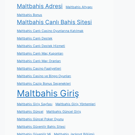
Maltbahis Adresi
Maltbahis Altyapı
Maltbahis Bonus
Maltbahis Canlı Bahis Sitesi
Maltbahis Canlı Casino Oyunlarına Katılmak
Maltbahis Canlı Destek
Maltbahis Canlı Destek Hizmeti
Maltbahis Canlı Maç Kuponları
Maltbahis Canlı Maç Oranları
Maltbahis Casino Faaliyetleri
Maltbahis Casino ve Bingo Oyunları
Maltbahis Cazip Bonus Seçenekleri
Maltbahis Giriş
Maltbahis Giriş Sayfası
Maltbahis Giriş Yöntemleri
Maltbahis Güncel
Maltbahis Güncel Giriş
Maltbahis Güncel Poker Oyunu
Maltbahis Güvenilir Bahis Sitesi
Maltbahis Güvenilir Mi
Maltbahis Jackpot Bölümü