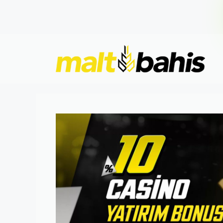
İçeriğe
atla