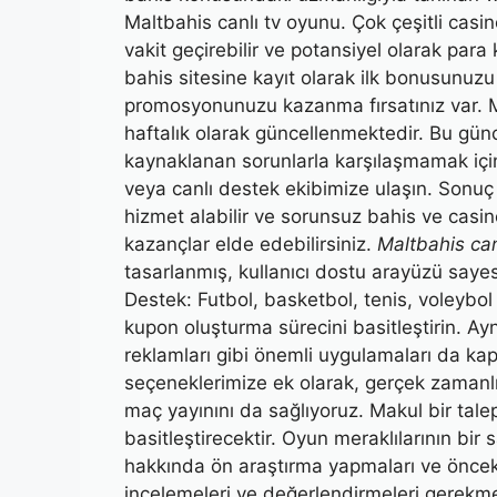
Maltbahis canlı tv oyunu. Çok çeşitli casi
vakit geçirebilir ve potansiyel olarak para
bahis sitesine kayıt olarak ilk bonusunuzu a
promosyonunuzu kazanma fırsatınız var. Mal
haftalık olarak güncellenmektedir. Bu gün
kaynaklanan sorunlarla karşılaşmamak için
veya canlı destek ekibimize ulaşın. Sonu
hizmet alabilir ve sorunsuz bahis ve casi
kazançlar elde edebilirsiniz.
Maltbahis can
tasarlanmış, kullanıcı dostu arayüzü sayes
Destek: Futbol, ​​basketbol, ​​tenis, voleybo
kupon oluşturma sürecini basitleştirin. A
reklamları gibi önemli uygulamaları da ka
seçeneklerimize ek olarak, gerçek zamanlı
maç yayınını da sağlıyoruz. Makul bir tal
basitleştirecektir. Oyun meraklılarının bi
hakkında ön araştırma yapmaları ve önceki k
incelemeleri ve değerlendirmeleri gerekme