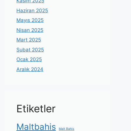
Kasım 2025
Haziran 2025
Mayıs 2025
Nisan 2025
Mart 2025
Şubat 2025
Ocak 2025
Aralık 2024
Etiketler
Maltbahis
Malt Bahis