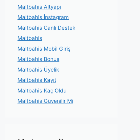
Maltbahis Altyapı
Maltbahis İnstagram
Maltbahis Canlı Destek
Maltbahis
Maltbahis Mobil Giriş
Maltbahis Bonus
Maltbahis Üyelik
Maltbahis Kayıt
Maltbahis Kaç Oldu
Maltbahis Güvenilir Mi