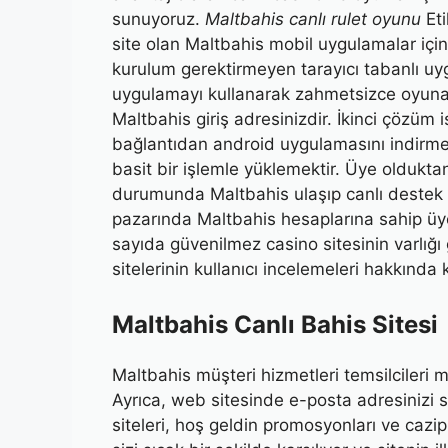
sunuyoruz.
Maltbahis canlı rulet oyunu
Eti
site olan Maltbahis mobil uygulamalar için
kurulum gerektirmeyen tarayıcı tabanlı uyg
uygulamayı kullanarak zahmetsizce oyuna ka
Maltbahis giriş adresinizdir. İkinci çözüm
bağlantıdan android uygulamasını indirm
basit bir işlemle yüklemektir. Üye oldukta
durumunda Maltbahis ulaşıp canlı destek üz
pazarında Maltbahis hesaplarına sahip üye
sayıda güvenilmez casino sitesinin varlığı
sitelerinin kullanıcı incelemeleri hakkında
Maltbahis Canlı Bahis Sitesi
Maltbahis müşteri hizmetleri temsilcileri 
Ayrıca, web sitesinde e-posta adresinizi 
siteleri, hoş geldin promosyonları ve cazip