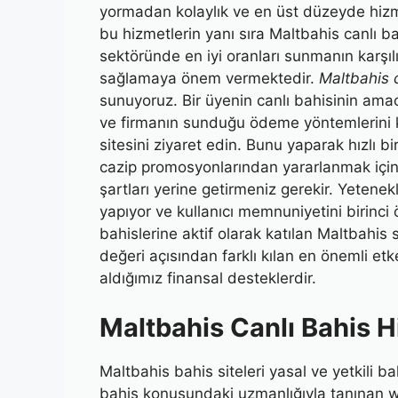
yormadan kolaylık ve en üst düzeyde hizme
bu hizmetlerin yanı sıra Maltbahis canlı ba
sektöründe en iyi oranları sunmanın karşıl
sağlamaya önem vermektedir.
Maltbahis c
sunuyoruz. Bir üyenin canlı bahisinin ama
ve firmanın sunduğu ödeme yöntemlerini k
sitesini ziyaret edin. Bunu yaparak hızlı bi
cazip promosyonlarından yararlanmak için 
şartları yerine getirmeniz gerekir. Yetenek
yapıyor ve kullanıcı memnuniyetini birinci
bahislerine aktif olarak katılan Maltbahis 
değeri açısından farklı kılan en önemli et
aldığımız finansal desteklerdir.
Maltbahis Canlı Bahis H
Maltbahis bahis siteleri yasal ve yetkili b
bahis konusundaki uzmanlığıyla tanınan web