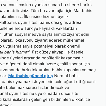
no ve canlı casino oyunları sunan bu sitede harika
 kazanabilirsiniz. Tüm bu avantajlar için Maltbahis
labilirsiniz. İlk casino hizmeti üyelik
tbahis oyun sitesi bahis ofisi giriş adresi
cellemelerde Türkiye kaynaklı vakalardan
 lütfen sosyal medya sayfalarımızı ziyaret edin
ç olarak, lokasyonu ziyaret ederek mükemmel
no uygulamalarıyla potansiyel olarak önemli
lı bahis hizmeti
, üst düzey altyapı ile özenle
inde üyeleri arasında popülerlik kazanmıştır.
l ve diğerleri dahil olmak üzere çeşitli sporlar için
ynı zamanda hızlı doldurulan bahis kuponları ve maç
psar.
Maltbahis güncel giriş
Normal bahis
 bahis oynamak isteyenlerin çok rağbet ettiği canlı
epte bulunmak süreci hızlandıracak ve
r sanal oyun sitesine üye olmadan önce site
ullanıcılardan gelen geri bildirimleri dikkatlice
ktedir.