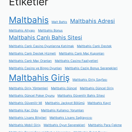
Etiketler
Maltbahis
Maltbahis Adresi
Malt Bahis
Maltbahis Altyapı
Maltbahis Bonus
Maltbahis Canlı Bahis Sitesi
Maltbahis Canlı Casino Oyunlarına Katılmak
Maltbahis Canlı Destek
Maltbahis Canlı Destek Hizmeti
Maltbahis Canlı Maç Kuponları
Maltbahis Canlı Maç Oranları
Maltbahis Casino Faaliyetleri
Maltbahis Casino ve Bingo Oyunları
Maltbahis Cazip Bonus Seçenekleri
Maltbahis Giriş
Maltbahis Giriş Sayfası
Maltbahis Giriş Yöntemleri
Maltbahis Güncel
Maltbahis Güncel Giriş
Maltbahis Güncel Poker Oyunu
Maltbahis Güvenilir Bahis Sitesi
Maltbahis Güvenilir Mi
Maltbahis Jackpot Bölümü
Maltbahis Kayıt
Maltbahis Kaç Oldu
Maltbahis Kullanıcı Yorumları
Maltbahis Lisans Bilgileri
Maltbahis Lisans Sağlayıcısı
Maltbahis Mobil Giriş
Maltbahis Oyun Seçenekleri
Maltbahis Para Çekme