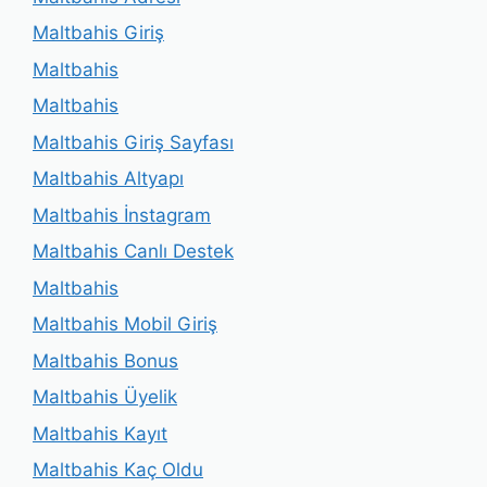
Maltbahis Giriş
Maltbahis
Maltbahis
Maltbahis Giriş Sayfası
Maltbahis Altyapı
Maltbahis İnstagram
Maltbahis Canlı Destek
Maltbahis
Maltbahis Mobil Giriş
Maltbahis Bonus
Maltbahis Üyelik
Maltbahis Kayıt
Maltbahis Kaç Oldu