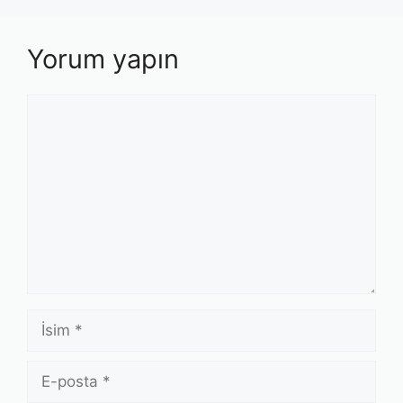
Yorum yapın
Yorum
İsim
E-
posta