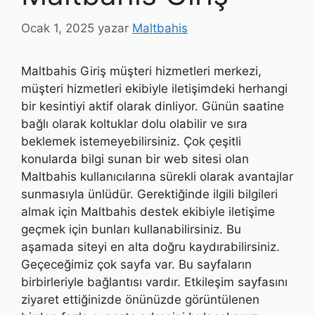
Ocak 1, 2025
yazar
Maltbahis
Maltbahis Giriş müşteri hizmetleri merkezi,
müşteri hizmetleri ekibiyle iletişimdeki herhangi
bir kesintiyi aktif olarak dinliyor. Günün saatine
bağlı olarak koltuklar dolu olabilir ve sıra
beklemek istemeyebilirsiniz. Çok çeşitli
konularda bilgi sunan bir web sitesi olan
Maltbahis kullanıcılarına sürekli olarak avantajlar
sunmasıyla ünlüdür. Gerektiğinde ilgili bilgileri
almak için Maltbahis destek ekibiyle iletişime
geçmek için bunları kullanabilirsiniz. Bu
aşamada siteyi en alta doğru kaydırabilirsiniz.
Geçeceğimiz çok sayfa var. Bu sayfaların
birbirleriyle bağlantısı vardır. Etkileşim sayfasını
ziyaret ettiğinizde önünüzde görüntülenen