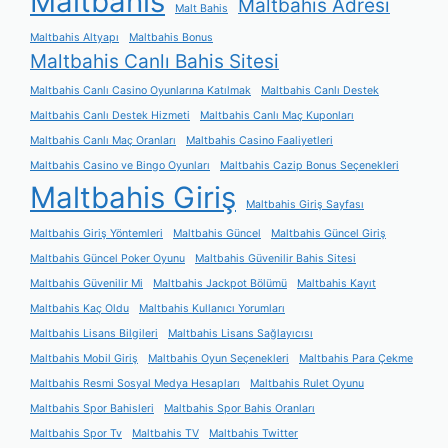
Maltbahis
Maltbahis Adresi
Malt Bahis
Maltbahis Altyapı
Maltbahis Bonus
Maltbahis Canlı Bahis Sitesi
Maltbahis Canlı Casino Oyunlarına Katılmak
Maltbahis Canlı Destek
Maltbahis Canlı Destek Hizmeti
Maltbahis Canlı Maç Kuponları
Maltbahis Canlı Maç Oranları
Maltbahis Casino Faaliyetleri
Maltbahis Casino ve Bingo Oyunları
Maltbahis Cazip Bonus Seçenekleri
Maltbahis Giriş
Maltbahis Giriş Sayfası
Maltbahis Giriş Yöntemleri
Maltbahis Güncel
Maltbahis Güncel Giriş
Maltbahis Güncel Poker Oyunu
Maltbahis Güvenilir Bahis Sitesi
Maltbahis Güvenilir Mi
Maltbahis Jackpot Bölümü
Maltbahis Kayıt
Maltbahis Kaç Oldu
Maltbahis Kullanıcı Yorumları
Maltbahis Lisans Bilgileri
Maltbahis Lisans Sağlayıcısı
Maltbahis Mobil Giriş
Maltbahis Oyun Seçenekleri
Maltbahis Para Çekme
Maltbahis Resmi Sosyal Medya Hesapları
Maltbahis Rulet Oyunu
Maltbahis Spor Bahisleri
Maltbahis Spor Bahis Oranları
Maltbahis Spor Tv
Maltbahis TV
Maltbahis Twitter