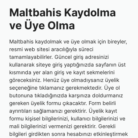
Maltbahis Kaydolma
ve Üye Olma
Maltbahis kaydolmak ve üye olmak için bireyler,
resmi web sitesi aracılığıyla süreci
tamamlayabilirler. Güncel giriş adresinizi
kullanarak siteye giriş yaptığınızda sayfanın üst
kısmında yer alan giriş ve kayıt sekmelerini
göreceksiniz. Henüz üye olmadıysanız üyelik
seçeneğine tıklamanız gerekmektedir. Üye ol
butonuna tıkladığınızda karşınıza doldurmanız
gereken üyelik formu çıkacaktır. Form belirli
ayrıntıları sağlamanızı gerektirir. Üyelik kayıt
formu kişisel bilgilerinizi, kullanıcı bilgilerinizi ve
mali bilgilerinizi vermenizi gerektirir. Gerekli
bilgileri girdikten sonra hesabınızı etkinleştirmek