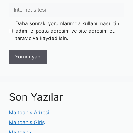
İnternet
sitesi
Daha sonraki yorumlarımda kullanılması için
adım, e-posta adresim ve site adresim bu
tarayıcıya kaydedilsin.
Son Yazılar
Maltbahis Adresi
Maltbahis Giriş
Maltbahis