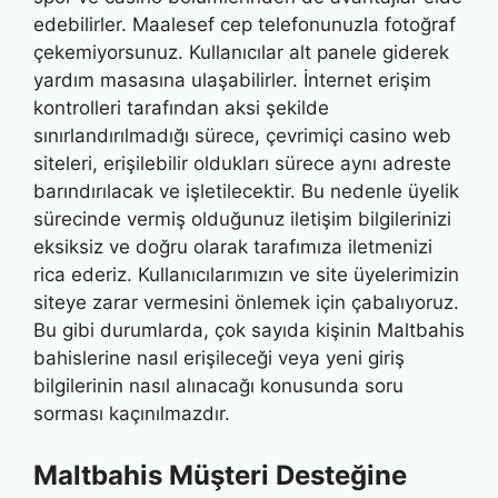
edebilirler. Maalesef cep telefonunuzla fotoğraf
çekemiyorsunuz. Kullanıcılar alt panele giderek
yardım masasına ulaşabilirler. İnternet erişim
kontrolleri tarafından aksi şekilde
sınırlandırılmadığı sürece, çevrimiçi casino web
siteleri, erişilebilir oldukları sürece aynı adreste
barındırılacak ve işletilecektir. Bu nedenle üyelik
sürecinde vermiş olduğunuz iletişim bilgilerinizi
eksiksiz ve doğru olarak tarafımıza iletmenizi
rica ederiz. Kullanıcılarımızın ve site üyelerimizin
siteye zarar vermesini önlemek için çabalıyoruz.
Bu gibi durumlarda, çok sayıda kişinin Maltbahis
bahislerine nasıl erişileceği veya yeni giriş
bilgilerinin nasıl alınacağı konusunda soru
sorması kaçınılmazdır.
Maltbahis Müşteri Desteğine