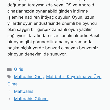
doğrudan tarayıcınızda veya iOS ve Android
cihazlarınızda oynanabildiğinden indirme
işlemine nadiren ihtiyaç duyulur. Oyun, uzun
yıllardır oyun endüstrisinde önemli bir oyuncu
olan saygın bir gerçek zamanlı oyun yazılımı
sağlayıcısı tarafından size sunulmaktadır. Basit
bir oyun gibi görünebilir ama aynı zamanda
başka hiçbir yerde benzeri olmayan benzersiz
bir oyun deneyimi de sunuyor.
Kategoriler
Giriş
Etiketler
Maltbahis Giriş
,
Maltbahis Kaydolma ve Üye
Olma
Maltbahis
Maltbahis Güncel