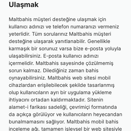
Ulaşmak
Maltbahis müşteri desteğine ulaşmak için
kullanıcı adınızı ve telefon numaranızı vermeniz
yeterlidir. Tüm sorularınız Maltbahis müşteri
desteğine ulaşarak yanıtlanabilir. Genellikle
karmaşık bir sorunuz varsa bize e-posta yoluyla
ulaşabilirsiniz. E-posta kullanıcı adınızı
içermelidir. Maltbahis sayesinde çözülmemiş
sorun kalmaz. Dilediğiniz zaman bahis
oynayabilirsiniz. Maltbahis web sitesi mobil
cihazlardan erişilebilecek şekilde tasarlanmış
olup kullanıcıların ayrı bir uygulama yükleme
ihtiyacını ortadan kaldırmaktadır. Sitenin
alamet-i farikası sadeliği, çevrimiçi formatında
da açıkça görülüyor ve kullanıcıların heyecandan
bunalmamasını sağlıyor. Maltbahis mobil bahis
inceleme ağı, tamamen işlevsel bir web sitesiyle