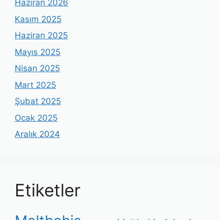
Haziran 2026
Kasım 2025
Haziran 2025
Mayıs 2025
Nisan 2025
Mart 2025
Şubat 2025
Ocak 2025
Aralık 2024
Etiketler