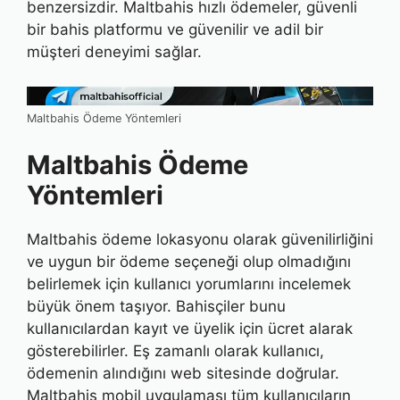
benzersizdir. Maltbahis hızlı ödemeler, güvenli
bir bahis platformu ve güvenilir ve adil bir
müşteri deneyimi sağlar.
Maltbahis Ödeme Yöntemleri
Maltbahis Ödeme
Yöntemleri
Maltbahis ödeme lokasyonu olarak güvenilirliğini
ve uygun bir ödeme seçeneği olup olmadığını
belirlemek için kullanıcı yorumlarını incelemek
büyük önem taşıyor. Bahisçiler bunu
kullanıcılardan kayıt ve üyelik için ücret alarak
gösterebilirler. Eş zamanlı olarak kullanıcı,
ödemenin alındığını web sitesinde doğrular.
Maltbahis mobil uygulaması tüm kullanıcıların