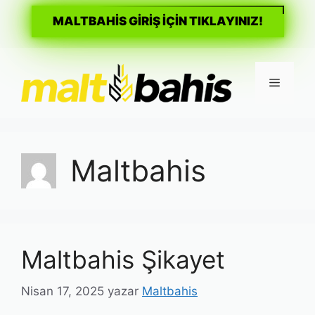
MALTBAHİS GİRİŞ İÇİN TIKLAYINIZ!
İçeriğe
atla
Menü
Maltbahis
Maltbahis Şikayet
Nisan 17, 2025
yazar
Maltbahis