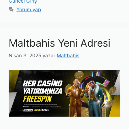
Güncel Giriş
Yorum yap
Maltbahis Yeni Adresi
Nisan 3, 2025
yazar
Maltbahis