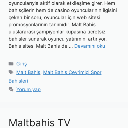
oyuncularıyla aktif olarak etkileşime girer. Hem
bahisçilerin hem de casino oyuncularının ilgisini
çeken bir soru, oyuncular için web sitesi
promosyonlarının tanımıdır. Malt Bahis
uluslararası şampiyonlar kupasına ücretsiz
bahisler sunarak oyuncu yatırımını artırıyor.
Bahis sitesi Malt Bahis de …
Devamını oku
Kategoriler
Giriş
Etiketler
Malt Bahis
,
Malt Bahis Çevrimiçi Spor
Bahisleri
Yorum yap
Maltbahis TV