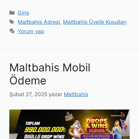
Kategoriler
Giriş
Etiketler
Maltbahis Adresi
,
Maltbahis Üyelik Koşulları
Yorum yap
Maltbahis Mobil
Ödeme
Şubat 27, 2025
yazar
Maltbahis