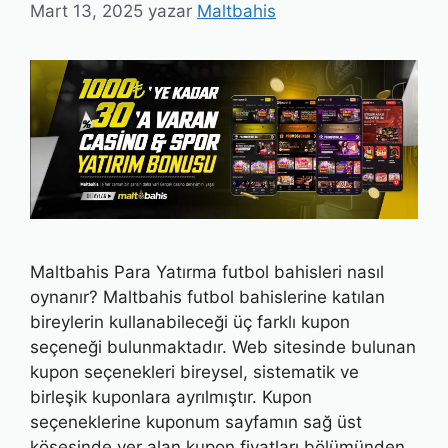
Mart 13, 2025
yazar
Maltbahis
Maltbahis Para Yatırma futbol bahisleri nasıl
oynanır? Maltbahis futbol bahislerine katılan
bireylerin kullanabileceği üç farklı kupon
seçeneği bulunmaktadır. Web sitesinde bulunan
kupon seçenekleri bireysel, sistematik ve
birleşik kuponlara ayrılmıştır. Kupon
seçeneklerine kuponum sayfamın sağ üst
köşesinde yer alan kupon fiyatları bölümünden