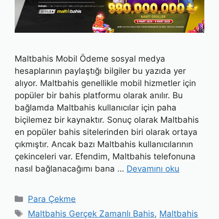
Maltbahis Mobil Ödeme sosyal medya
hesaplarının paylaştığı bilgiler bu yazıda yer
alıyor. Maltbahis genellikle mobil hizmetler için
popüler bir bahis platformu olarak anılır. Bu
bağlamda Maltbahis kullanıcılar için paha
biçilemez bir kaynaktır. Sonuç olarak Maltbahis
en popüler bahis sitelerinden biri olarak ortaya
çıkmıştır. Ancak bazı Maltbahis kullanıcılarının
çekinceleri var. Efendim, Maltbahis telefonuna
nasıl bağlanacağımı bana …
Devamını oku
Kategoriler
Para Çekme
Etiketler
Maltbahis Gerçek Zamanlı Bahis
,
Maltbahis