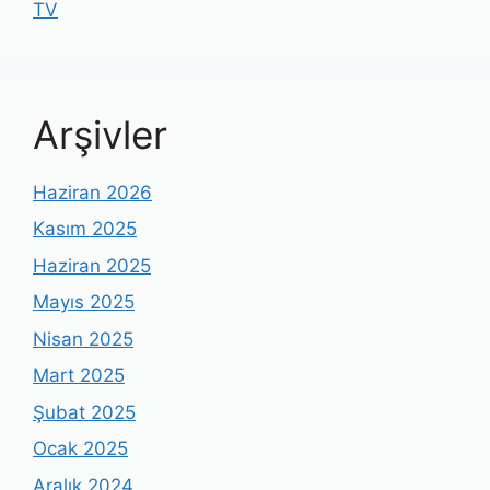
TV
Arşivler
Haziran 2026
Kasım 2025
Haziran 2025
Mayıs 2025
Nisan 2025
Mart 2025
Şubat 2025
Ocak 2025
Aralık 2024